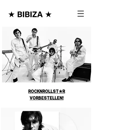
★
ROCKNROLLST
R
VORBESTELLEN!